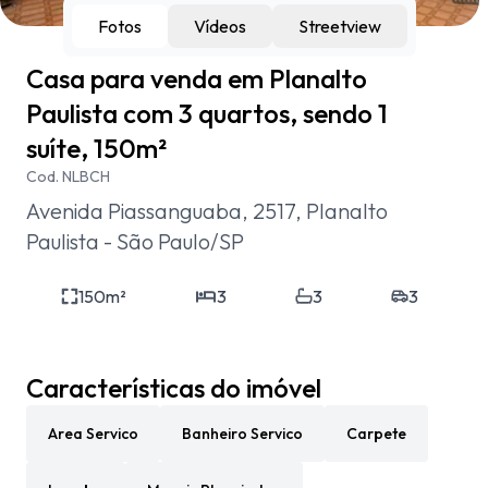
Fotos
Vídeos
Streetview
Casa para venda em Planalto
Paulista com 3 quartos, sendo 1
suíte, 150m²
Cod.
NLBCH
Avenida Piassanguaba, 2517, Planalto
Paulista - São Paulo/SP
150
m²
3
3
3
Características do imóvel
Area Servico
Banheiro Servico
Carpete