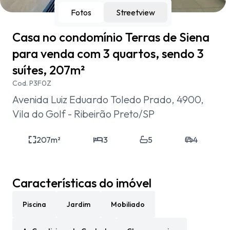
Fotos
Streetview
Casa no condomínio Terras de Siena
para venda com 3 quartos, sendo 3
suítes, 207m²
Cod.
P3F0Z
Avenida Luiz Eduardo Toledo Prado, 4900,
Vila do Golf - Ribeirão Preto/SP
207
m²
3
5
4
Características do imóvel
Piscina
Jardim
Mobiliado