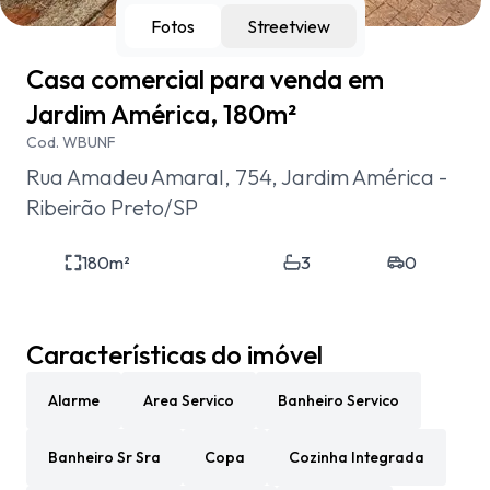
Fotos
Streetview
Casa comercial para venda em
Jardim América, 180m²
Cod.
WBUNF
Rua Amadeu Amaral, 754, Jardim América -
Ribeirão Preto/SP
180
m²
3
0
Características do imóvel
Alarme
Area Servico
Banheiro Servico
Banheiro Sr Sra
Copa
Cozinha Integrada