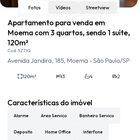
Fotos
Vídeos
Streetview
Apartamento para venda em
Moema com 3 quartos, sendo 1 suíte,
120m²
Cod.
5Z71Q
Avenida Jandira, 185, Moema - São Paulo/SP
120
m²
3
4
2
Características do imóvel
Alarme
Area Servico
Banheiro Servico
Deposito
Home Office
Interfone