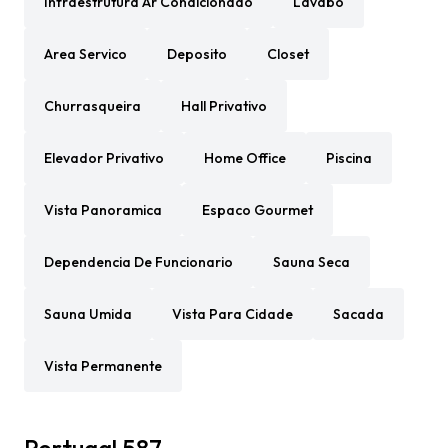
Infraestrutura Ar Condicionado
Lavabo
Area Servico
Deposito
Closet
Churrasqueira
Hall Privativo
Elevador Privativo
Home Office
Piscina
Vista Panoramica
Espaco Gourmet
Dependencia De Funcionario
Sauna Seca
Sauna Umida
Vista Para Cidade
Sacada
Vista Permanente