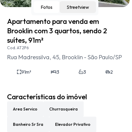
Fotos
Streetview
Apartamento para venda em
Brooklin com 3 quartos, sendo 2
suítes, 91m²
Cod.
AT2P6
Rua Madressilva, 45, Brooklin - São Paulo/SP
91
m²
3
3
2
Características do imóvel
Area Servico
Churrasqueira
Banheiro Sr Sra
Elevador Privativo